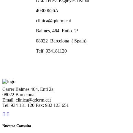
Dra. Teresa Esgleyes i Ribot
40300626A
clinica@qderm.cat
Balmes, 464 Entlo. 2ª
08022 Barcelona ( Spain)
Telf. 934181120
Carrer Balmes 464, Entl 2a
08022 Barcelona
Email: clinica@qderm.cat
Tel: 934 181 120 Fax: 932 123 651
Nuestra Consulta