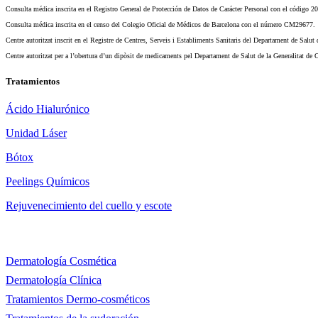
Consulta médica inscrita en el Registro General de Protección de Datos de Carácter Personal con el código 
Consulta médica inscrita en el censo del Colegio Oficial de Médicos de Barcelona con el número CM29677.
Centre autoritzat inscrit en el Registre de Centres, Serveis i Establiments Sanitaris del Departament de Salu
Centre autoritzat per a l’obertura d’un dipòsit de medicaments pel Departament de Salut de la Generalitat d
Tratamientos
Ácido Hialurónico
Unidad Láser
Bótox
Peelings Químicos
Rejuvenecimiento del cuello y escote
Dermatología Cosmética
Dermatología Clínica
Tratamientos Dermo-cosméticos