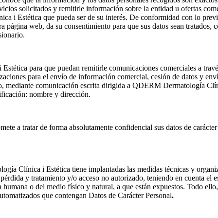
rvicios solicitados y remitirle información sobre la entidad u ofertas com
 i Estética que pueda ser de su interés. De conformidad con lo previst
a página web, da su consentimiento para que sus datos sean tratados, co
sionario.
tética para que puedan remitirle comunicaciones comerciales a través 
izaciones para el envío de información comercial, cesión de datos y e
o, mediante comunicación escrita dirigida a QDERM Dermatología Clínic
tificación: nombre y dirección.
 a tratar de forma absolutamente confidencial sus datos de carácter per
Clínica i Estética tiene implantadas las medidas técnicas y organizat
, pérdida y tratamiento y/o acceso no autorizado, teniendo en cuenta el e
 humana o del medio físico y natural, a que están expuestos. Todo ello,
tomatizados que contengan Datos de Carácter Personal
.