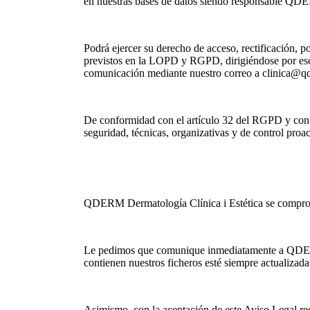
en nuestras bases de datos siendo responsable QDE
Podrá ejercer su derecho de acceso, rectificación, po
previstos en la LOPD y RGPD, dirigiéndose por escr
comunicación mediante nuestro correo a clinica@qd
De conformidad con el artículo 32 del RGPD y con 
seguridad, técnicas, organizativas y de control proac
QDERM Dermatología Clínica i Estética se compromet
Le pedimos que comunique inmediatamente a QDERM D
contienen nuestros ficheros esté siempre actualizada
Asimismo, con la aceptación de este Aviso Legal rec