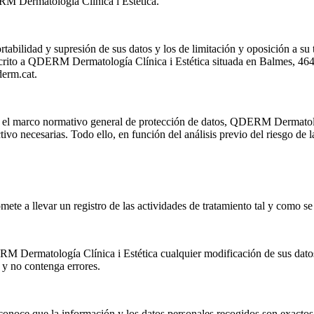
RM Dermatología Clínica i Estética.
rtabilidad y supresión de sus datos y los de limitación y oposición a su
ito a QDERM Dermatología Clínica i Estética situada en Balmes, 464, E
erm.cat.
el marco normativo general de protección de datos, QDERM Dermatolog
tivo necesarias. Todo ello, en función del análisis previo del riesgo de 
e a llevar un registro de las actividades de tratamiento tal y como se
ermatología Clínica i Estética cualquier modificación de sus datos 
 y no contenga errores.
onoce que la información y los datos personales recogidos son exactos 