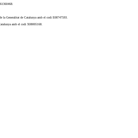
2061360468.
t de la Generalitat de Catalunya amb el codi E08747593.
e Catalunya amb el codi X08005168.