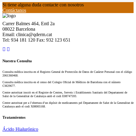
Si tiene alguna duda contacte con nosotros
Contáctanos
Carrer Balmes 464, Entl 2a
08022 Barcelona
Email: clinica@qderm.cat
Tel: 934 181 120 Fax: 932 123 651
Nuestra Consulta
Consulta médica inscrita en el Registro General de Protección de Datos de Carácter Personal con el código
2061360468.
Consulta médica inscrita en el censo del Colegio Oficial de Médicos de Barcelona con el número
CM29677.
Centre autoritzat inscrit en el Registre de Centres, Serveis i Establiments Sanitaris del Departament de
Salut de la Generalitat de Catalunya amb el codi E08747593.
Centre autoritzat per a l’obertura d’un dipòsit de medicaments pel Departament de Salut de la Generalitat de
Catalunya amb el codi X08005168.
Tratamientos
Ácido Hialurónico