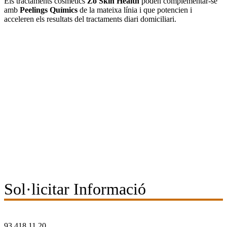
Els tractaments cosmètics
Zo Skin Health
poden complementar-se
amb
Peelings Químics
de la mateixa línia i que potencien i
acceleren els resultats del tractaments diari domiciliari.
Sol·licitar Informació
93 418 11 20