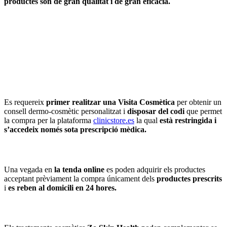
productes són de gran qualitat i de gran eficàcia.
Es requereix
primer realitzar una Visita Cosmètica
per obtenir un
consell dermo-cosmètic personalitzat i
disposar del codi
que permet
la compra per la plataforma
clinicstore.es
la qual
està restringida i
s’accedeix només sota prescripció mèdica.
Una vegada en
la tenda online
es poden adquirir els productes
acceptant prèviament la compra únicament dels
productes prescrits
i
es reben al domicili en 24 hores.