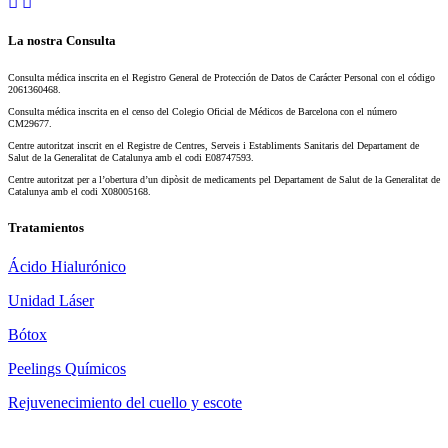
La nostra Consulta
Consulta médica inscrita en el Registro General de Protección de Datos de Carácter Personal con el código
2061360468.
Consulta médica inscrita en el censo del Colegio Oficial de Médicos de Barcelona con el número
CM29677.
Centre autoritzat inscrit en el Registre de Centres, Serveis i Establiments Sanitaris del Departament de
Salut de la Generalitat de Catalunya amb el codi E08747593.
Centre autoritzat per a l’obertura d’un dipòsit de medicaments pel Departament de Salut de la Generalitat de
Catalunya amb el codi X08005168.
Tratamientos
Ácido Hialurónico
Unidad Láser
Bótox
Peelings Químicos
Rejuvenecimiento del cuello y escote