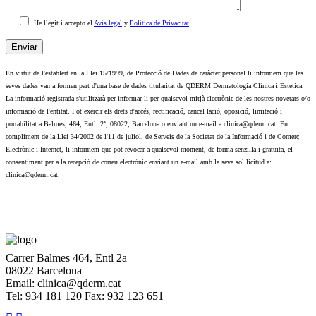
He llegit i accepto el
Avís legal
y
Política de Privacitat
En virtut de l'establert en la Llei 15/1999, de Protecció de Dades de caràcter personal li informem que les
seves dades van a formen part d'una base de dades titularitat de QDERM Dermatologia Clínica i Estètica.
La informació registrada s'utilitzarà per informar-li per qualsevol mitjà electrònic de les nostres novetats o/o
informació de l'entitat. Pot exercir els drets d'accés, rectificació, cancel·lació, oposició, limitació i
portabilitat a Balmes, 464, Entl. 2ª, 08022, Barcelona o enviant un e-mail a clinica@qderm.cat. En
compliment de la Llei 34/2002 de l'11 de juliol, de Serveis de la Societat de la Informació i de Comerç
Electrònic i Internet, li informem que pot revocar a qualsevol moment, de forma senzilla i gratuïta, el
consentiment per a la recepció de correu electrònic enviant un e-mail amb la seva sol·licitud a:
clinica@qderm.cat.
Carrer Balmes 464, Entl 2a
08022 Barcelona
Email: clinica@qderm.cat
Tel: 934 181 120 Fax: 932 123 651