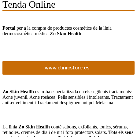
Tenda Online
Portal
per a la compra de productes cosmètics de la línia
dermocosmètica mèdica
Zo Skin Health
www.clinicstore.es
Zo Skin Health
es troba especialitzada en els següents tractaments:
Acne juvenil, Acne rosàcea, Pells sensibles i intolerants, Tractament
anti-envelliment i Tractament despigmentant pel Melasma.
La línia
Zo Skin Health
conté sabons, exfoliants, tònics, sèrums,
retinoles, cremes de dia i de nit i foto-protectors solars.
Tots els seus